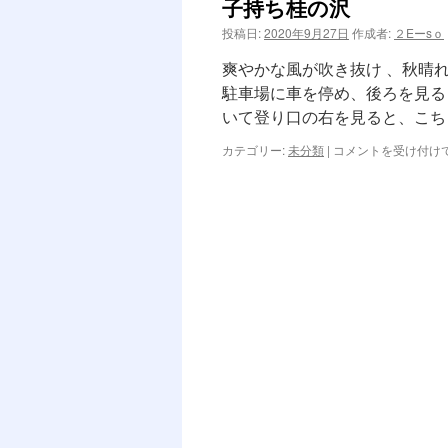
子持ち桂の沢
ン
投稿日:
2020年9月27日
作成者:
２Eーsｏ
ツ
爽やかな風が吹き抜け 、秋晴
へ
駐車場に車を停め、後ろを見る
いて登り口の右を見ると、こち
ス
子
カテゴリー:
未分類
|
コメントを受け付け
キ
持
ち
ッ
桂
の
プ
沢
は