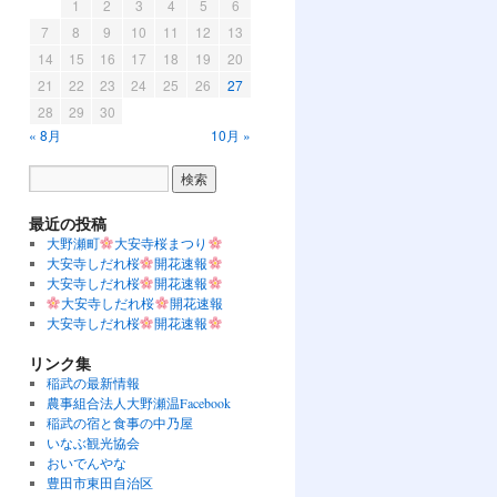
1
2
3
4
5
6
7
8
9
10
11
12
13
14
15
16
17
18
19
20
21
22
23
24
25
26
27
28
29
30
« 8月
10月 »
最近の投稿
大野瀬町
大安寺桜まつり
大安寺しだれ桜
開花速報
大安寺しだれ桜
開花速報
大安寺しだれ桜
開花速報
大安寺しだれ桜
開花速報
リンク集
稲武の最新情報
農事組合法人大野瀬温Facebook
稲武の宿と食事の中乃屋
いなぶ観光協会
おいでんやな
豊田市東田自治区