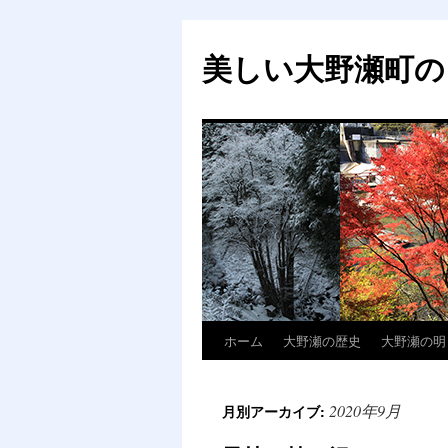
美しい大野瀬町の
ホーム
大野瀬の歴史
大野瀬の明
コ
ン
2020年9月
月別アーカイブ:
テ