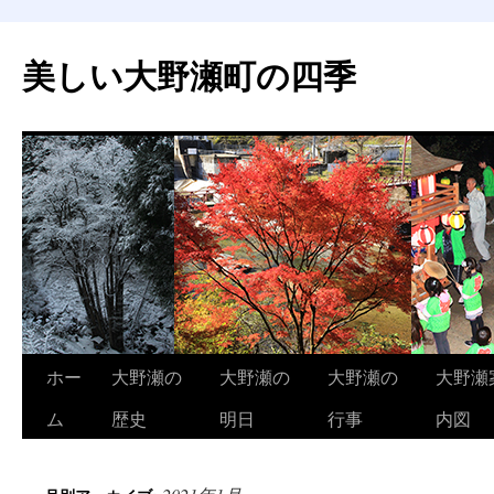
美しい大野瀬町の四季
コ
ホー
大野瀬の
大野瀬の
大野瀬の
大野瀬
ン
ム
歴史
明日
行事
内図
テ