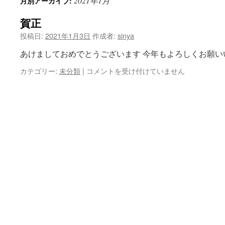
2021年1月
月別アーカイブ:
ン
賀正
ツ
投稿日:
2021年1月3日
作成者:
sinya
へ
あけましておめでとうございます 今年もよろしくお願い
ス
賀
カテゴリー:
未分類
|
コメントを受け付けていません
キ
正
は
ッ
プ