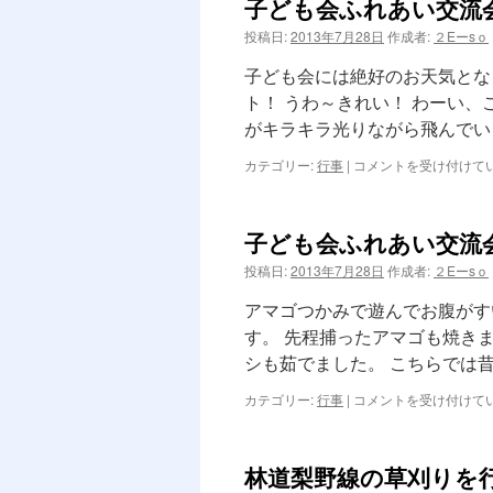
子ども会ふれあい交流会
ン
投稿日:
2013年7月28日
作成者:
２Eーsｏ
ツ
子ども会には絶好のお天気とな
へ
ト！ うわ～きれい！ わーい
がキラキラ光りながら飛んでい
ス
子
カテゴリー:
行事
|
コメントを受け付けて
キ
ど
も
ッ
会
子ども会ふれあい交流会
ふ
プ
れ
投稿日:
2013年7月28日
作成者:
２Eーsｏ
あ
い
アマゴつかみで遊んでお腹がす
交
す。 先程捕ったアマゴも焼き
流
シも茹でました。 こちらでは
会-
パ
子
カテゴリー:
行事
|
コメントを受け付けて
ー
ど
ト
も
1
会
は
林道梨野線の草刈りを
ふ