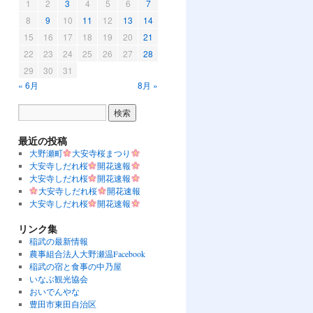
1
2
3
4
5
6
7
8
9
10
11
12
13
14
15
16
17
18
19
20
21
22
23
24
25
26
27
28
29
30
31
« 6月
8月 »
最近の投稿
大野瀬町
大安寺桜まつり
大安寺しだれ桜
開花速報
大安寺しだれ桜
開花速報
大安寺しだれ桜
開花速報
大安寺しだれ桜
開花速報
リンク集
稲武の最新情報
農事組合法人大野瀬温Facebook
稲武の宿と食事の中乃屋
いなぶ観光協会
おいでんやな
豊田市東田自治区