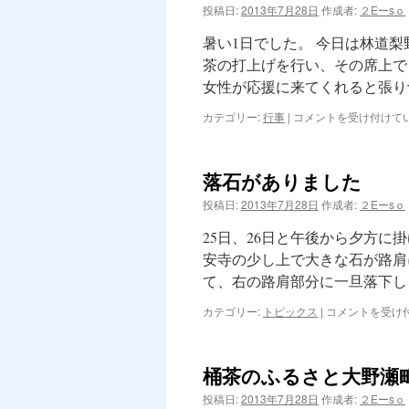
れ
投稿日:
2013年7月28日
作成者:
２Eーsｏ
あ
い
暑い1日でした。 今日は林道
交
茶の打上げを行い、その席上で
流
女性が応援に来てくれると張り
会-
パ
林
カテゴリー:
行事
|
コメントを受け付けて
ー
道
ト
梨
2
野
は
落石がありました
線
の
投稿日:
2013年7月28日
作成者:
２Eーsｏ
草
刈
25日、26日と午後から夕方に
り
安寺の少し上で大きな石が路肩
を
て、右の路肩部分に一旦落下し
行
い
落
カテゴリー:
トピックス
|
コメントを受け
ま
石
し
が
た。
あ
は
桶茶のふるさと大野瀬
り
ま
投稿日:
2013年7月28日
作成者:
２Eーsｏ
し