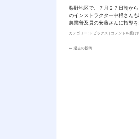
た
梨野地区で、７月２７日朝から
は
のインストラクター中根さんも
農業普及員の安藤さんに指導を
桶
カテゴリー:
トピックス
|
コメントを受け
茶
の
←
過去の投稿
ふ
る
さ
と
大
野
瀬
町
梨
野
地
区
は