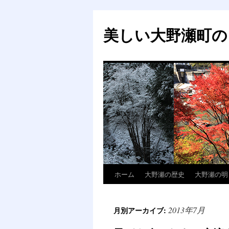
美しい大野瀬町の
ホーム
大野瀬の歴史
大野瀬の明
コ
ン
2013年7月
月別アーカイブ:
テ