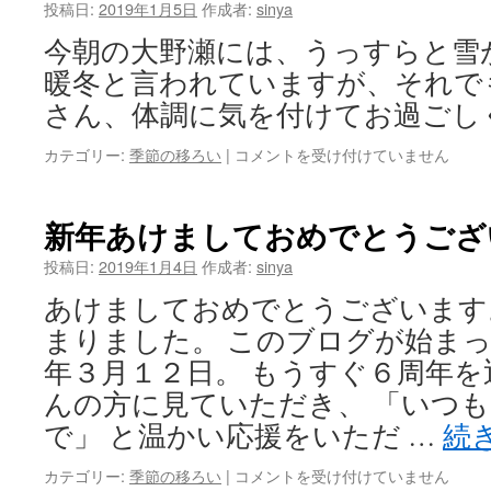
の
投稿日:
2019年1月5日
作成者:
sinya
成
今朝の大野瀬には、うっすらと雪
長
は
暖冬と言われていますが、それで
さん、体調に気を付けてお過ごし
今
カテゴリー:
季節の移ろい
|
コメントを受け付けていません
朝
の
大
新年あけましておめでとうござ
野
瀬
投稿日:
2019年1月4日
作成者:
sinya
は
あけましておめでとうございます
まりました。 このブログが始ま
年３月１２日。 もうすぐ６周年を
んの方に見ていただき、 「いつ
で」 と温かい応援をいただ …
続
新
カテゴリー:
季節の移ろい
|
コメントを受け付けていません