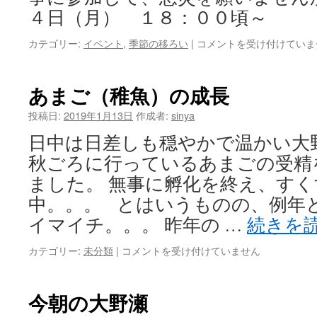
験
４日（月） １８：００頃～
学
習」
ど
カテゴリー:
イベント
,
季節の移ろい
|
コメントを受け付けていま
発
ん
表
ど
会
焼
あまご（稚魚）の成長
は
き
の
投稿日:
2019年1月13日
作成者:
sinya
お
日中は日差しも穏やかで温かい大
知
ら
秋ごろに行っているあまごの受精
せ
ました。 無事に孵化を終え、す
は
中。。。 とはいうものの、例年
イマイチ。。。 昨年の …
続きを
あ
カテゴリー:
未分類
|
コメントを受け付けていません
ま
ご
（稚
今朝の大野瀬
魚）