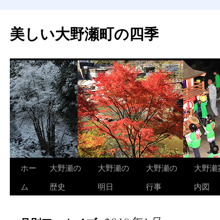
美しい大野瀬町の四季
コ
ホー
大野瀬の
大野瀬の
大野瀬の
大野瀬
ン
ム
歴史
明日
行事
内図
テ