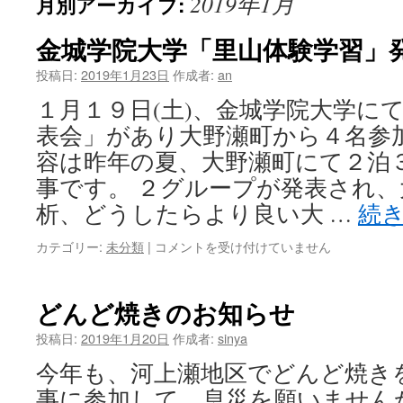
2019年1月
月別アーカイブ:
ン
ツ
金城学院大学「里山体験学習」
へ
投稿日:
2019年1月23日
作成者:
an
１月１９日(土)、金城学院大学に
ス
表会」があり大野瀬町から４名参
キ
容は昨年の夏、大野瀬町にて２泊
ッ
事です。 ２グループが発表され
析、どうしたらより良い大 …
続
プ
金
カテゴリー:
未分類
|
コメントを受け付けていません
城
学
院
どんど焼きのお知らせ
大
学
投稿日:
2019年1月20日
作成者:
sinya
「里
今年も、河上瀬地区でどんど焼き
山
体
事に参加して、息災を願いません