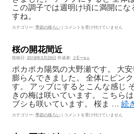
この調子では週明け頃に満開にな
すね。
大
カテゴリー:
季節の移ろい
|
コメントを受け付けていません
安
寺
の
桜の開花間近
桜
が
投稿日:
2018年3月29日
作成者:
２Eーsｏ
咲
ポカポカ陽気の大野瀬です。 大
き
ま
膨らんできました。 全体にピン
し
す。 アップにするとこんな感じ 
た
は
きの梅は咲いています。 こちらは
ブシも咲いています。 桜ま …
続
桜
カテゴリー:
季節の移ろい
|
コメントを受け付けていません
の
開
花