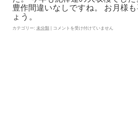
し
豊作間違いなしですね。 お月様
た！
ょう。
は
お
カテゴリー:
未分類
|
コメントを受け付けていません
月
見
泥
棒
＠
河
上
瀬
は