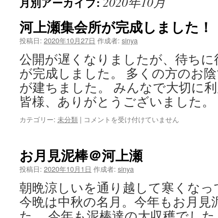
2020年10月
月別アーカイブ:
ン
ツ
河上瀬集会所が完成しました！
へ
投稿日:
2020年10月27日
作成者:
sinya
公開が遅くなりましたが、待ちに
ス
が完成しました。 多くの方のお
キ
が建ちました。 みんなで大切に利
ッ
皆様、ありがとうございました。
プ
河
カテゴリー:
未分類
|
コメントを受け付けていません
上
瀬
集
お月見泥棒＠河上瀬
会
所
投稿日:
2020年10月1日
作成者:
sinya
が
朝晩涼しいを通り越して寒くなっ
完
成
今晩は中秋の名月。今年もお月見
し
た。 今年も泥棒達の大収穫でした
ま