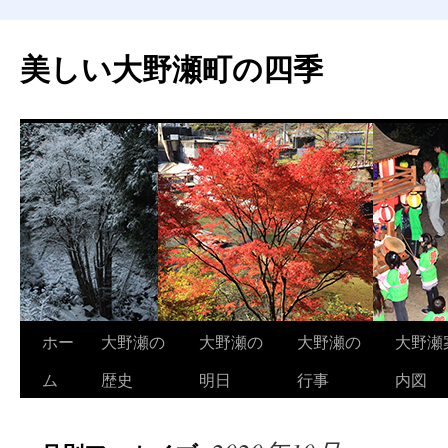
美しい大野瀬町の四季
コ
ホー
大野瀬の
大野瀬の
大野瀬の
大野瀬
ン
ム
歴史
明日
行事
内図
テ