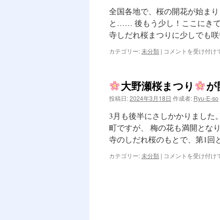
た！
桜
全国各地で、桜の開花が始まり
は
と…… 後もう少し！ここにきて
速
寺しだれ桜まつりに少しでも咲
報
3/30
カテゴリー:
未分類
|
コメントを受け付け
は
大
安
寺
大野瀬桜まつり
が
し
だ
投稿日:
2024年3月18日
作成者:
Ryu-E-so
れ
桜
3月も後半にさしかかりました
町ですが、 梅の花も満開とな
速
寺のしだれ桜のもとで、第1回
報
は
カテゴリー:
未分類
|
コメントを受け付け
大
野
瀬
桜
ま
つ
り