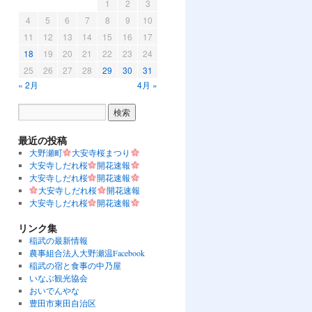
1
2
3
4
5
6
7
8
9
10
11
12
13
14
15
16
17
18
19
20
21
22
23
24
25
26
27
28
29
30
31
« 2月
4月 »
最近の投稿
大野瀬町
大安寺桜まつり
大安寺しだれ桜
開花速報
大安寺しだれ桜
開花速報
大安寺しだれ桜
開花速報
大安寺しだれ桜
開花速報
リンク集
稲武の最新情報
農事組合法人大野瀬温Facebook
稲武の宿と食事の中乃屋
いなぶ観光協会
おいでんやな
豊田市東田自治区