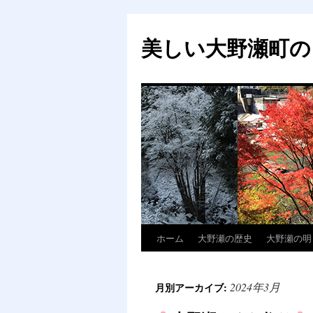
美しい大野瀬町の
ホーム
大野瀬の歴史
大野瀬の明
コ
ン
2024年3月
月別アーカイブ:
テ