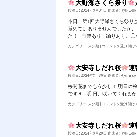
大野瀬さくら祭り
ン
投稿日:
2024年3月31日
作成者:
Ryu-E-so
ツ
本日、第1回大野瀬さくら祭り
へ
覚めではありませんでしたが、
た！ 音楽あり、踊りあり、◯
ス
カテゴリー:
未分類
|
コメントを受け付け
キ
大
野
ッ
瀬
大安寺しだれ桜
速
さ
プ
く
投稿日:
2024年3月30日
作成者:
Ryu-E-so
ら
祭
桜開花までもう少し！ 明日の
り
です☀ 明 日、咲いてくれ
が
カテゴリー:
未分類
|
コメントを受け付け
開
大
催
安
さ
寺
れ
大安寺しだれ桜
速
し
ま
だ
投稿日:
2024年3月29日
作成者:
Ryu-E-so
し
れ