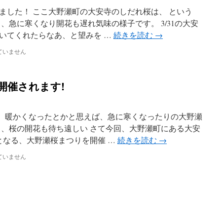
ました！ ここ大野瀬町の大安寺のしだれ桜は、 という
、急に寒くなり開花も遅れ気味の様子です。 3/31の大安
いてくれたらなあ、と望みを …
続きを読む
→
ていません
開催されます!
。 暖かくなったとかと思えば、急に寒くなったりの大野瀬
り、桜の開花も待ち遠しい さて今回、大野瀬町にある大安
となる、大野瀬桜まつりを開催 …
続きを読む
→
ていません