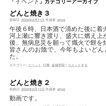
イベント
「
」カテゴリーアーカイブ
ン
ツ
どんと焼き３
へ
投稿日:
2024年2月11日
作成者:
sinya
午後６時、日本酒で清めた後に着
ス
河上瀬に響き渡り、盛大に燃え上
キ
後、無病息災を願って熾火で餅を
ッ
皆さんのお陰で、今年もよいどん
た。
プ
カテゴリー:
イベント
,
行事
,
金城学院
|
コメントする
どんと焼き２
投稿日:
2024年2月11日
作成者:
sinya
動画です。