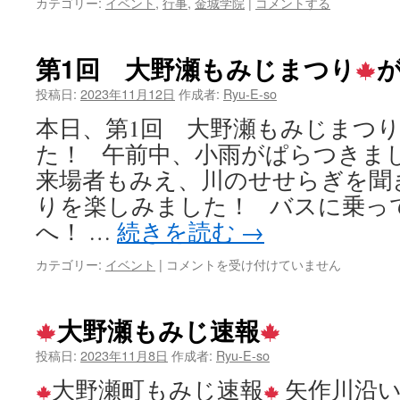
カテゴリー:
イベント
,
行事
,
金城学院
|
コメントする
第1回 大野瀬もみじまつり
投稿日:
2023年11月12日
作成者:
Ryu-E-so
本日、第1回 大野瀬もみじまつ
た！ 午前中、小雨がぱらつきま
来場者もみえ、川のせせらぎを聞
りを楽しみました！ バスに乗っ
へ！ …
続きを読む
→
第
カテゴリー:
イベント
|
コメントを受け付けていません
1
回
大
大野瀬もみじ速報
野
瀬
投稿日:
2023年11月8日
作成者:
Ryu-E-so
も
大野瀬町もみじ速報
矢作川沿
み