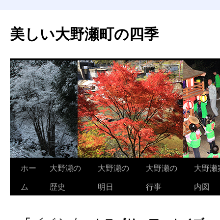
美しい大野瀬町の四季
コ
ホー
大野瀬の
大野瀬の
大野瀬の
大野瀬
ン
ム
歴史
明日
行事
内図
テ