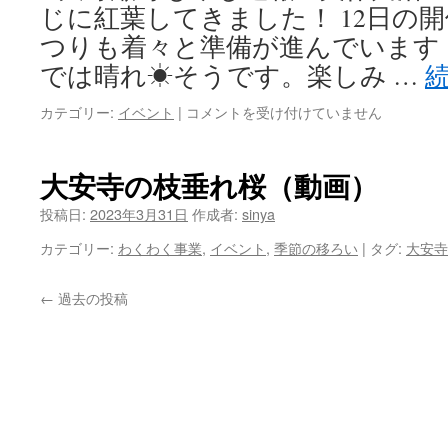
じ
じに紅葉してきました！ 12日の
ま
つりも着々と準備が進んでいます
つ
り
では晴れ☀そうです。楽しみ …
が
カテゴリー:
イベント
|
コメントを受け付けていません
開
大
催
野
さ
瀬
大安寺の枝垂れ桜（動画）
れ
も
ま
み
投稿日:
2023年3月31日
作成者:
sinya
し
じ
た！
カテゴリー:
わくわく事業
,
イベント
,
季節の移ろい
|
タグ:
大安寺
速
は
報
←
過去の投稿
は