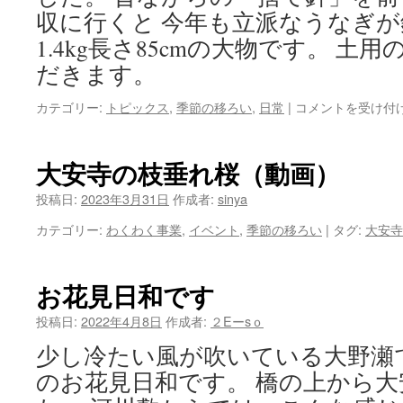
収に行くと 今年も立派なうなぎが
1.4kg長さ85cmの大物です。 
だきます。
う
カテゴリー:
トピックス
,
季節の移ろい
,
日常
|
コメントを受け付
な
ぎ
つ
大安寺の枝垂れ桜（動画）
り
は
投稿日:
2023年3月31日
作成者:
sinya
カテゴリー:
わくわく事業
,
イベント
,
季節の移ろい
|
タグ:
大安寺
お花見日和です
投稿日:
2022年4月8日
作成者:
２Eーsｏ
少し冷たい風が吹いている大野瀬
のお花見日和です。 橋の上から