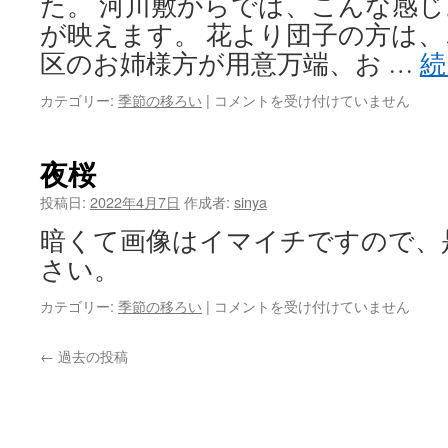
た。 河川敷からでは、こんな感じ
が映えます。 花より団子の方は、
区のお姉様方が用意万端、お …
続
お
カテゴリー:
季節の移ろい
|
コメントを受け付けていません
花
見
日
夜桜
和
で
投稿日:
2022年4月7日
作成者:
sinya
す
暗くて画像はイマイチですので、
は
さい。
夜
カテゴリー:
季節の移ろい
|
コメントを受け付けていません
桜
は
←
過去の投稿