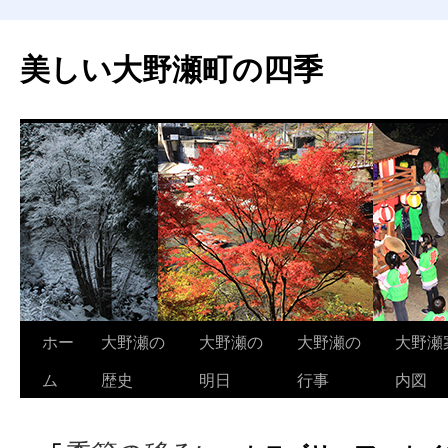
美しい大野瀬町の四季
コ
ホー
大野瀬の
大野瀬の
大野瀬の
大野瀬
ン
ム
歴史
明日
行事
内図
テ