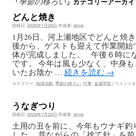
季節の移ろい
「
」カテゴリーアーカイ
ン
ツ
どんと焼き
へ
投稿日:
2025年1月29日
作成者:
sinya
1月26日、河上瀬地区でどんと焼
ス
後から、ゲストも迎えて作業開始
キ
体が完成しました。 午後６時に
ッ
です。 今年は風も少なく、中身
いたお陰か …
続きを読む
→
プ
ど
カテゴリー:
地域活動
,
季節の移ろい
,
行事
,
金城学院
|
コメントを
ん
と
焼
うなぎつり
き
は
投稿日:
2024年7月25日
作成者:
sinya
土用の丑を前に、今年もウナギ釣
した。 昔ながらの「捨て針」を