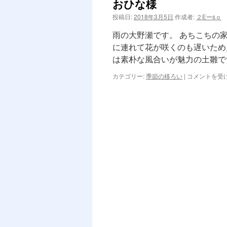
おひな様
ン
投稿日:
2018年3月5日
作成者:
２Eーsｏ
ツ
雨の大野瀬です。 あちこちの
へ
に連れて花が咲くのも遅いため
は素朴な風合いが魅力の土雛で
ス
お
カテゴリー:
季節の移ろい
|
コメントを受
キ
ひ
な
ッ
様
は
プ