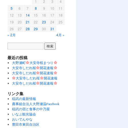
1
2
3
4
5
6
7
8
9
10
11
12
13
14
15
16
17
18
19
20
21
22
23
24
25
26
27
28
29
30
31
« 2月
4月 »
最近の投稿
大野瀬町
大安寺桜まつり
大安寺しだれ桜
開花速報
大安寺しだれ桜
開花速報
大安寺しだれ桜
開花速報
大安寺しだれ桜
開花速報
リンク集
稲武の最新情報
農事組合法人大野瀬温Facebook
稲武の宿と食事の中乃屋
いなぶ観光協会
おいでんやな
豊田市東田自治区