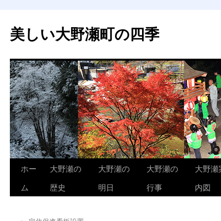
美しい大野瀬町の四季
コ
ホー
大野瀬の
大野瀬の
大野瀬の
大野瀬
ン
ム
歴史
明日
行事
内図
テ
←
定住促進看板設置