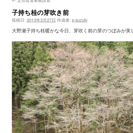
ン
子持ち桂の芽吹き前
ツ
投稿日:
2013年3月27日
作成者:
s-suzuki
へ
大野瀬子持ち桂暖かな今日、芽吹く前の芽のつぼみが美
ス
キ
ッ
プ