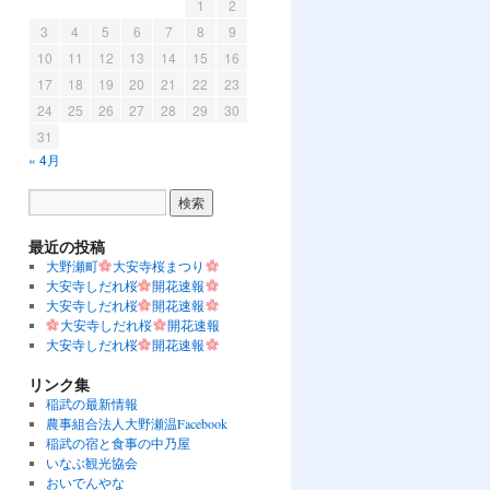
1
2
3
4
5
6
7
8
9
10
11
12
13
14
15
16
17
18
19
20
21
22
23
24
25
26
27
28
29
30
31
« 4月
最近の投稿
大野瀬町
大安寺桜まつり
大安寺しだれ桜
開花速報
大安寺しだれ桜
開花速報
大安寺しだれ桜
開花速報
大安寺しだれ桜
開花速報
リンク集
稲武の最新情報
農事組合法人大野瀬温Facebook
稲武の宿と食事の中乃屋
いなぶ観光協会
おいでんやな