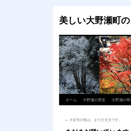
美しい大野瀬町の
ホーム
大野瀬の歴史
大野瀬の明
コ
ン
←
大安寺の桜は、まだ大丈夫です。
テ