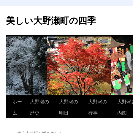
美しい大野瀬町の四季
コ
ホー
大野瀬の
大野瀬の
大野瀬の
大野瀬
ン
ム
歴史
明日
行事
内図
テ
←
大安寺の桜が咲きました