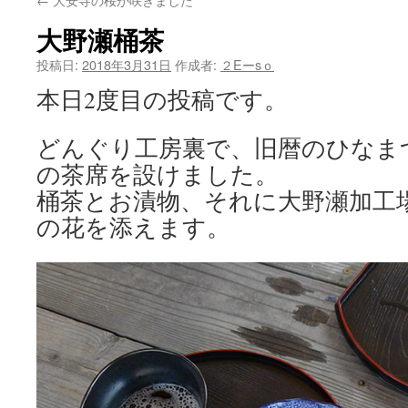
ン
大野瀬桶茶
ツ
投稿日:
2018年3月31日
作成者:
２Eーsｏ
へ
本日2度目の投稿です。
ス
どんぐり工房裏で、旧暦のひなま
キ
の茶席を設けました。
ッ
桶茶とお漬物、それに大野瀬加工
プ
の花を添えます。