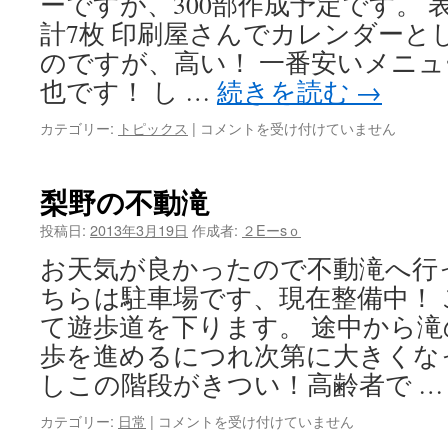
ーですが、300部作成予定です。 
計7枚 印刷屋さんでカレンダーと
のですが、高い！ 一番安いメニュー
也です！ し …
続きを読む
→
カ
カテゴリー:
トピックス
|
コメントを受け付けていません
レ
ン
ダ
梨野の不動滝
ー
作
投稿日:
2013年3月19日
作成者:
２Eーsｏ
り
お天気が良かったので不動滝へ行
は
ちらは駐車場です、現在整備中！
て遊歩道を下ります。 途中から
歩を進めるにつれ次第に大きくな
しこの階段がきつい！高齢者で 
梨
カテゴリー:
日常
|
コメントを受け付けていません
野