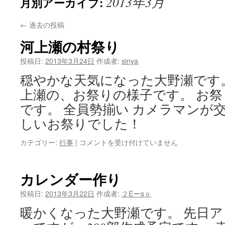
2013年3月
月別アーカイブ:
ン
ツ
←
過去の投稿
へ
河上瀬の村祭り
ス
投稿日:
2013年3月24日
作成者:
sinya
穏やかな天気になった大野瀬です
キ
上瀬の、お祭りの様子です。 お
ッ
です。 全員勢揃い カメラマンが交
プ
しいお祭りでした！
河
カテゴリー:
行事
|
コメントを受け付けていません
上
瀬
の
カレンダー作り
村
祭
投稿日:
2013年3月22日
作成者:
２Eーsｏ
り
暖かくなった大野瀬です。 先日
は