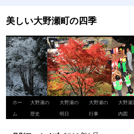
美しい大野瀬町の四季
コ
ホー
大野瀬の
大野瀬の
大野瀬の
大野瀬
ン
ム
歴史
明日
行事
内図
テ