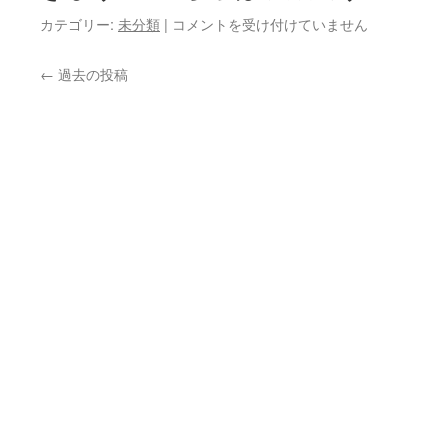
大
カテゴリー:
未分類
|
コメントを受け付けていません
野
瀬
←
過去の投稿
の
カ
レ
ン
ダ
ー
が
出
来
ま
し
た
は