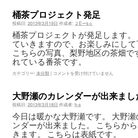
の
不
桶茶プロジェクト発足
動
滝
投稿日:
2013年3月19日
作成者:
２Eーsｏ
は
桶茶プロジェクトが発足します。
ていきますので、お楽しみにして
こちらの写真、梨野地区の茶畑で
れている番茶です。
桶
カテゴリー:
未分類
|
コメントを受け付けていません
茶
プ
ロ
大野瀬のカレンダーが出来まし
ジ
ェ
投稿日:
2013年3月18日
作成者:
h-s
ク
今日は暖かな大野瀬です。 大野
ト
発
ンダーが出来ました。 こちらか
足
きます。 こちらは表紙です。
は