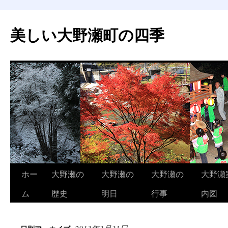
美しい大野瀬町の四季
コ
ホー
大野瀬の
大野瀬の
大野瀬の
大野瀬
ン
ム
歴史
明日
行事
内図
テ