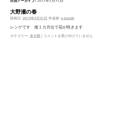
2013年3月31日
日別アーカイブ:
ン
大野瀬の春
ツ
投稿日:
2013年3月31日
作成者:
s-suzuki
へ
レンゲです 後１カ月位で花が咲きます
ス
大
カテゴリー:
未分類
|
コメントを受け付けていません
キ
野
瀬
ッ
の
春
プ
は