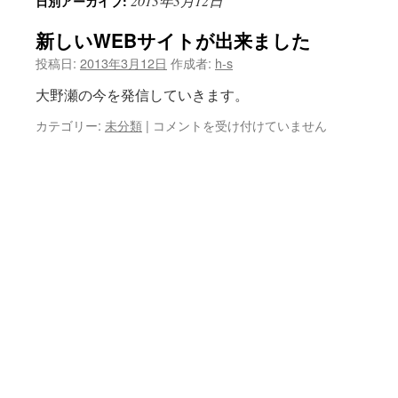
2013年3月12日
日別アーカイブ:
ン
新しいWEBサイトが出来ました
ツ
投稿日:
2013年3月12日
作成者:
h-s
へ
大野瀬の今を発信していきます。
ス
新
カテゴリー:
未分類
|
コメントを受け付けていません
キ
し
い
ッ
WEB
サ
プ
イ
ト
が
出
来
ま
し
た
は