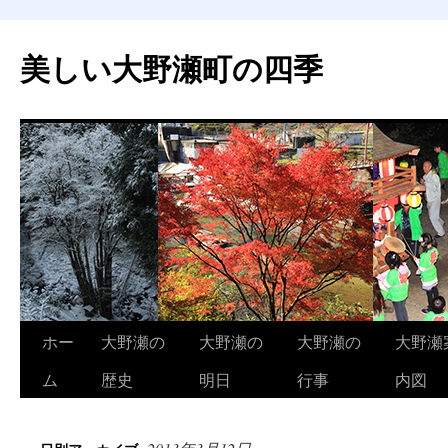
美しい大野瀬町の四季
コ
ホー
大野瀬の
大野瀬の
大野瀬の
大野瀬
ン
ム
歴史
明日
行事
内図
テ