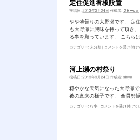
定住促進看板設置
ン
投稿日:
2013年3月24日
作成者:
２Eーsｏ
ツ
やや薄曇りの大野瀬です。 定
へ
も大野瀬に興味を持って頂き、
る事を願っています。 こちら
ス
定
カテゴリー:
未分類
|
コメントを受け付け
キ
住
促
ッ
進
河上瀬の村祭り
看
プ
板
投稿日:
2013年3月24日
作成者:
sinya
設
置
穏やかな天気になった大野瀬で
は
後の直来の様子です。 全員勢揃
河
カテゴリー:
行事
|
コメントを受け付けて
上
瀬
の
村
祭
り