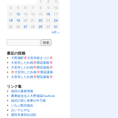
1
2
3
4
5
6
7
8
9
10
11
12
13
14
15
16
17
18
19
20
21
22
23
24
25
26
27
28
29
30
31
4月 »
最近の投稿
大野瀬町
大安寺桜まつり
大安寺しだれ桜
開花速報
大安寺しだれ桜
開花速報
大安寺しだれ桜
開花速報
大安寺しだれ桜
開花速報
リンク集
稲武の最新情報
農事組合法人大野瀬温Facebook
稲武の宿と食事の中乃屋
いなぶ観光協会
おいでんやな
豊田市東田自治区