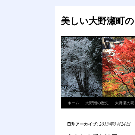
美しい大野瀬町の
ホーム
大野瀬の歴史
大野瀬の明
コ
ン
2013年3月24日
日別アーカイブ:
テ